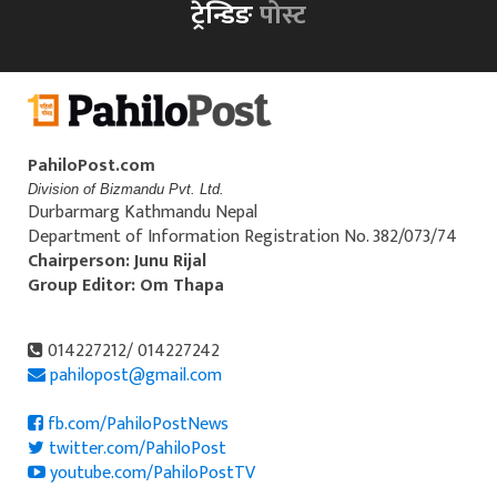
ट्रेन्डिङ
पोस्ट
PahiloPost.com
Division of Bizmandu Pvt. Ltd.
Durbarmarg Kathmandu Nepal
Department of Information Registration No. 382/073/74
Chairperson: Junu Rijal
Group Editor: Om Thapa
014227212/ 014227242
pahilopost@gmail.com
fb.com/PahiloPostNews
twitter.com/PahiloPost
youtube.com/PahiloPostTV