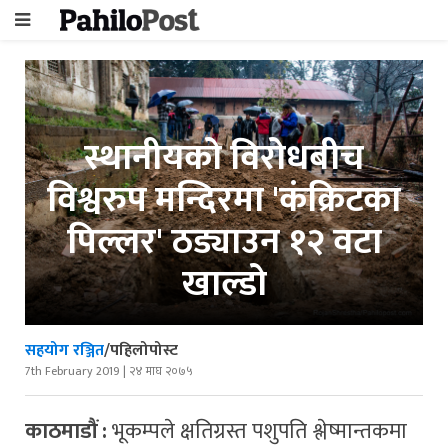
स्थानीयको विरोधबीच
विश्वरुप मन्दिरमा 'कंक्रिटका
पिल्लर' ठड्याउन १२ वटा
खाल्डो
सहयोग रञ्जित
/पहिलोपोस्ट
7th February 2019 | २४ माघ २०७५
काठमाडौं :
भूकम्पले क्षतिग्रस्त पशुपति श्लेष्मान्तकमा