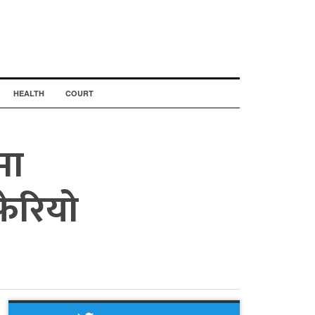
HEALTH
COURT
मा
फेरियो