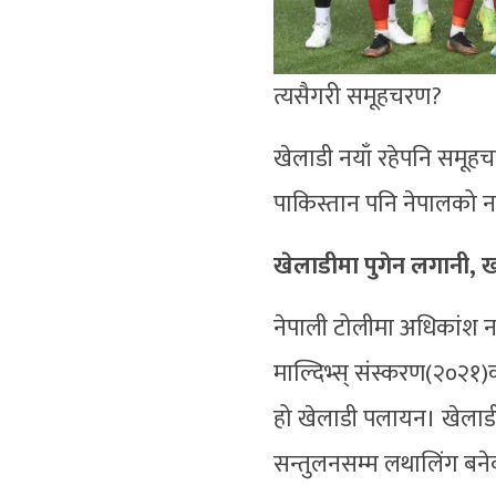
त्यसैगरी समूहचरण?
खेलाडी नयाँ रहेपनि समूहचरण
पाकिस्तान पनि नेपालको नयाँ
खेलाडीमा पुगेन लगानी, ख
नेपाली टोलीमा अधिकांश 
माल्दिभ्स् संस्करण(२०२१)
हो खेलाडी पलायन। खेलाडी
सन्तुलनसम्म लथालिंग बन