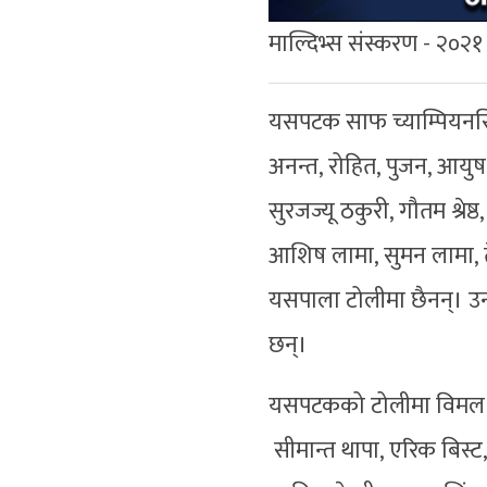
माल्दिभ्स संस्करण - २०२१ 
यसपटक साफ च्याम्पियनसि
अनन्त, रोहित, पुजन, आयुष,
सुरजज्यू ठकुरी, गौतम श्रे
आशिष लामा, सुमन लामा, ते
यसपाला टोलीमा छैनन्। उ
छन्।
यसपटकको टोलीमा विमल पाण्ड
सीमान्त थापा, एरिक बिस्