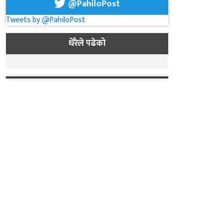
@PahiloPost
Tweets by @PahiloPost
धेरैले पढेको