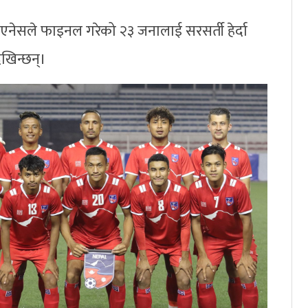
र्टो एनेसले फाइनल गरेको २३ जनालाई सरसर्ती हेर्दा
खिन्छन्।