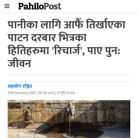
पानीका लागि आफैँ तिर्खाएका
पाटन दरबार भित्रका
हितिहरुमा 'रिचार्ज', पाए पुन:
जीवन
सहयोग रञ्जित
13th January 2021, 09:04 am | २९ पुष २०७७