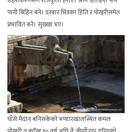
शहरीकरणसँगै राजकुलो हराए। अनि हितिहरु पनि
पानी बिहिन बने। दरबार भित्रका हिति र पोखरीसमेत
प्रभावित बने। सुख्खा भए।
घाँसे मैदान बनिसकेको भण्डारखालस्थित कमल
पोखरी त करिब १० वर्ष अघि नै जीर्णोद्धार गरिएको