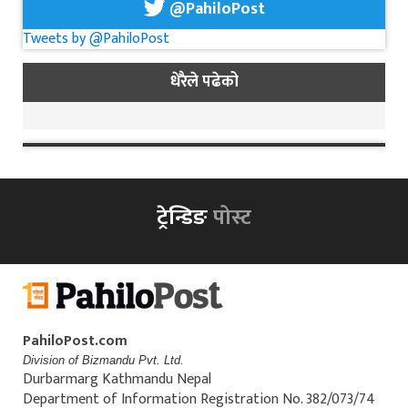
@PahiloPost
Tweets by @PahiloPost
धेरैले पढेको
ट्रेन्डिङ
पोस्ट
PahiloPost.com
Division of Bizmandu Pvt. Ltd.
Durbarmarg Kathmandu Nepal
Department of Information Registration No. 382/073/74