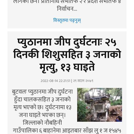
लागेको छैन। प्रतिनिधि सभातर्फ २ र प्रदेश सभातर्फ ४
निर्वाचन…
विस्तृतमा पढ्नुस्
प्युठानमा जीप दुर्घटनाः २५
दिनकी शिशुसहित ३ जनाको
मृत्यु, १३ घाइते
2022-08-14 22:21:51 | २९ साउन २०७९
बुटवलः प्युठानमा जीप दुर्घटना
हुँदा चालकसहित ३ जनाको
मृत्य भएको छ। दुर्घटनामा १३
जना घाइते भएका छन्।
जिल्लाको नौबहिनी
गाउँपालिका ६ बाहानेमा आइतबार साँझ लु १ ज १५४५