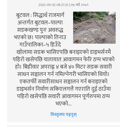
2022-09-02 08:27:25 | १७ भदौ २०७९
बुटवल : सिद्धार्थ राजमार्ग
अन्तर्गत बुटवल–पाल्पा
सडकखण्ड पुनः अवरुद्ध
भएको छ। पाल्पाको तिनाउ
गाउँपालिका–५ हिउँदे
खोलामा सडक भासिएपछि बनाइएको डाइभर्सनमै
पहिरो खसेपछि यातायात आवागमन फेरि ठप्प भएको
हो। बिहीवार अपराह्न ४ बजे ४० मिटर सडक सवारी
साधन सञ्चालन गर्न नमिल्नेगरी भासिएको थियो।
एकतर्फी सवारीसाधन सञ्चालन गर्न बनाइएको
डाइभर्सन निर्माण सकिएलगत्तै गएराति दुई ठाउँमा
पहिरो खसेपछि सवारी आवागमन पूर्णरुपमा ठप्प
भएको…
विस्तृतमा पढ्नुस्