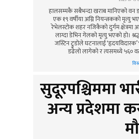
हालसम्मकै सबैभन्दा खराब मानिएको वन ड
एक १९ वर्षीया अग्नि नियन्त्रकको मृत्यु
रेभेलस्टोक शहर नजिकैको दुर्गम क्षेत्रमा
लाग्दा डेभिन गेलको मृत्यु भएको हो। श्रद्धाञ
जस्टिन ट्रुडोले घटनालाई ‘हृदयविदारक
डढेलो लागेको र त्यसमध्ये ५६० 
विस्
सुदूरपश्चिममा भा
अन्य प्रदेशमा
म