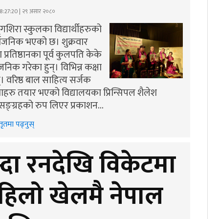
8:27:20 | २९ असार २०८०
गशिरा स्कुलका विद्यार्थीहरुको
र्वजनिक भएको छ। शुक्रवार
्रतिष्ठानका पूर्व कुलपति केके
निक गरेका हुन्। विभिन्न कक्षा
्। वरिष्ठ बाल साहित्य सर्जक
ाहरु तयार भएको विद्यालयका प्रिन्सिपल शैलेश
सङ्ग्रहको रुप लिएर प्रकाशन…
तृतमा पढ्नुस्
म्दा रनदेखि विकेटमा
हिलो खेलमै नेपाल