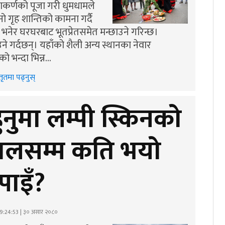
टाकर्णको पूजा गरी धुमधामले
ो गृह शान्तिको कामना गर्दै
भनेर घरघरबाट भूतप्रेतसमेत मन्छाउने गरिन्छ।
उने गर्दछन्। यहाँको शैली अन्य स्थानका नेवार
ो भन्दा भिन्न…
तृतमा पढ्नुस्
ुनुमा लम्पी स्किनको
 हालसम्म कति भयो
पाइँ?
9:24:53 | ३० असार २०८०