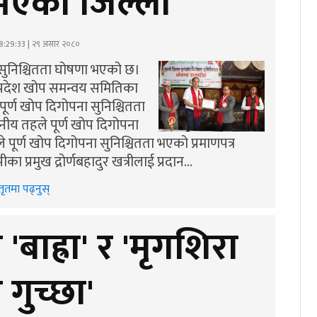
 भएको जिल्ला
8:29:33 | २९ असार २०८०
ा सुनिश्चितता घोषणा भएको छ।
था प्रदेश खोप समन्वय समितिका
ूर्ण खोप दिगोपना सुनिश्चितता
ानीय तहले पूर्ण खोप दिगोपना
े पूर्ण खोप दिगोपना सुनिश्चितता भएको प्रमाणपत्र
ा प्रमुख द्रोर्णबहादुर खत्रीलाई प्रदान…
तृतमा पढ्नुस्
बाह्रा' र 'मृगशिरा
गुच्छा'