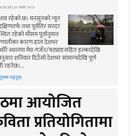
6:06:38 | ३० असार २०८०
रभाव रहेको छ। मनसुनको न्यून
क्षिणतर्फ तथा पूर्वतिर सरदर
्थित रहेको मौसम पूर्वानुमान
्रणालीका कारण हाल देशभर
 थोरै स्थानमा मेघ-गर्जन/चट्याङसहित हल्कादेखि
ुसार शनिवार दिउँसो देशभर सामान्यदेखि पूर्ण
ी रहनेछ।…
तृतमा पढ्नुस्
्ठमा आयोजित
कविता प्रतियोगितामा