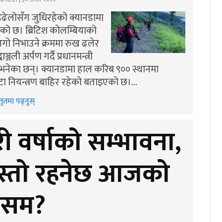
ढेलोसँग जुधिरहेको क्यानडामा
 भएको छ। ब्रिटिश कोलम्बियाको
 आगो निभाउने क्रममा रुख ढलेर
्जली अर्पण गर्दै प्रधानमन्त्री
’ भनेका छन्। क्यानडामा हाल करिब ९०० स्थानमा
वटा नियन्त्रण बाहिर रहेको बताइएको छ।…
तृतमा पढ्नुस्
री वर्षाको सम्भावना,
 कस्तो रहनेछ आजको
ौसम?