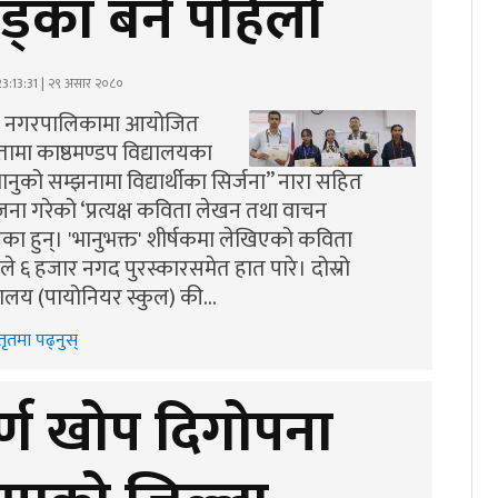
 खड्का बने पहिलो
3:13:31 | २९ असार २०८०
ण्ठ नगरपालिकामा आयोजित
तामा काष्ठमण्डप विद्यालयका
नुको सम्झनामा विद्यार्थीका सिर्जना” नारा सहित
 गरेको ‘प्रत्यक्ष कविता लेखन तथा वाचन
का हुन्। 'भानुभक्त' शीर्षकमा लेखिएको कविता
ाले ६ हजार नगद पुरस्कारसमेत हात पारे। दोस्रो
्यालय (पायोनियर स्कुल) की…
तृतमा पढ्नुस्
पूर्ण खोप दिगोपना