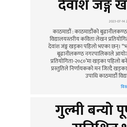
देवांश जंङ्ग
2023-07-14 2
काठमाडौं : काठमाडौंको बुढानीलक
विद्यालयस्तरीय कविता लेखन प्रतियोगि
देवांश जंङ्ग खड्का पहिलो भएका छन्। “भा
बूढानीलकण्ठ नगरपालिकाले आयोजना
प्रतियोगिता-२०८०’मा खड्का पहिलो बने
प्रस्तुतिले निर्णायकको मन जित्दै खड्क
उपाधि काठमाडौं विद
विस्
गुल्मी बन्यो 