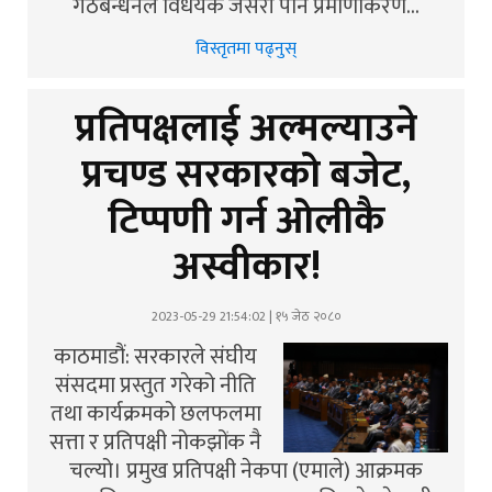
गठबन्धनले विधेयक जसरी पनि प्रमाणीकरण…
विस्तृतमा पढ्नुस्
प्रतिपक्षलाई अल्मल्याउने
प्रचण्ड सरकारको बजेट,
टिप्पणी गर्न ओलीकै
अस्वीकार!
2023-05-29 21:54:02 | १५ जेठ २०८०
काठमाडौं: सरकारले संघीय
संसदमा प्रस्तुत गरेको नीति
तथा कार्यक्रमको छलफलमा
सत्ता र प्रतिपक्षी नोकझोंक नै
चल्यो। प्रमुख प्रतिपक्षी नेकपा (एमाले) आक्रमक