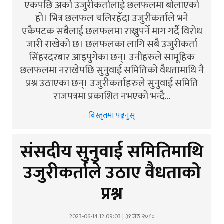
एकपछि अर्को उजुरीकर्तालाई छलफलमा बोलाएको
हो। भित्र छलफल चलिरहँदा उजुरीकर्ताले भने
एकैपटक सबैलाई छलफलमा राख्नुपर्ने माग गर्दै विरोध
जारी राखेको छ। छलफलका लागि सबै उजुरीकर्ता
सिंहरदरबार आइपुगेका छन्। उनीहरुले सामूहिक
छलफलमा नराखेपछि सुनुवाई समितिको वैधतामाथि नै
प्रश्न उठाएका छन्। उजुरीकर्ताहरुले सुनुवाई समिति
राजपत्रमा प्रकाशित नभएको भन्दै…
विस्तृतमा पढ्नुस्
संसदीय सुनुवाई समितिमाथि
उजुरीकर्ताले उठाए वैधताको
प्रश्न
2023-06-14 12:09:03 | ३१ जेठ २०८०