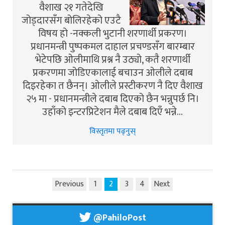
वैशाख २१ गतेदेखि
जोड्दारसँग बोलिरहेको एउटै
विषय हो -नक्कली भुटानी शरणार्थी प्रकरण।
प्रधानमन्त्री पुष्पकमल दाहाल प्रचण्डसँग बारम्बार
भेटेपछि ओलीमाथि प्रश्न नै उठ्यो, कतै शरणार्थी
प्रकरणमा जोडिएकालाई बचाउन ओ‌लीले दबाब
दिइरहेका त छैनन्। ओलीले प्रस्टीकरण नै दिए वैशाख
२५ मा - प्रधानमन्त्रीले दबाब दिएको छैन भन्नुपर्छ नि।
उहाँको इन्टरप्रिटेशन मैले दबाब दिएँ भन्ने…
विस्तृतमा पढ्नुस्
Previous
1
2
3
4
Next
@PahiloPost