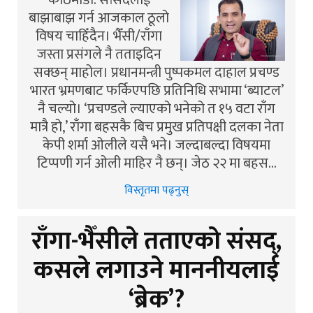
काठमाडौँ: सांसदलाई
बाझाबाझ गर्न आजकाल ठूलो
विषय चाहिँदैन। भैँसी/राँगा
जस्ता प्रसंगले नै तताइदिन
सक्छन् माहोल। प्रधानमन्त्री पुष्पकमल दाहाल प्रचण्ड
भारत भ्रमणबाट फर्किएपछि प्रतिनिधि सभामा ‘ब्याटल’
नै चल्यो। ‘प्रचण्डले ल्याएको भनेको त १५ वटा राँग
मात्रै हो,’ राँगा बहसकै बिच प्रमुख प्रतिपक्षी दलका नेता
केपी शर्मा ओलीले यसै भने। जल्दाबल्दा विषयमा
टिप्पणी गर्न ओली माहिर नै छन्। जेठ २२ मा बहस…
विस्तृतमा पढ्नुस्
राँगा-भैँसीले तताएको संसद्,
कसले लगाउने माननीयलाई
‘ब्रेक’?