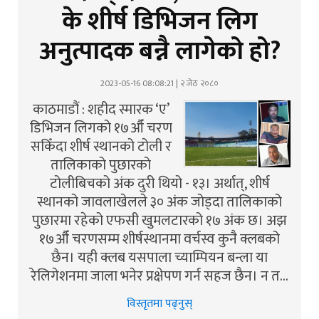
के शीर्ष डिभिजन लिग
अनुत्पादक बन्नै लागेको हो?
2023-05-16 08:08:21 | २ जेठ २०८०
काठमाडौं : शहीद स्मारक ‘ए’
डिभिजन लिगको १७औँ चरण
सकिँदा शीर्ष स्थानको टोली र
तालिकाको पुछारको
टोलीबिचको अंक दुरी थियो - १३। अर्थात्, शीर्ष
स्थानको जावलाखेलले ३० अंक जोड्दा तालिकाको
पुछारमा रहेको एफसी खुमलटारको १७ अंक छ। अझ
१७औँ चरणसम्म शीर्षस्थानमा वर्चस्व कुनै क्लबको
छैन। यही क्लब यसपाला च्याम्पियन बन्ला या
रेलिगेशनमा जाला भनेर प्रक्षेपण गर्न सहज छैन। न त…
विस्तृतमा पढ्नुस्