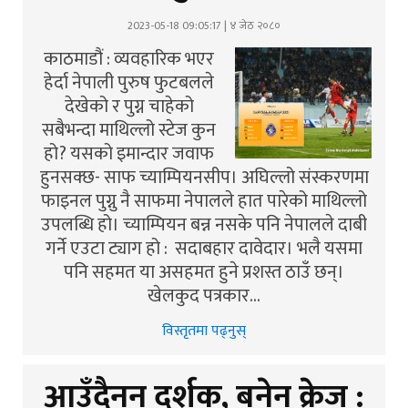
2023-05-18 09:05:17 | ४ जेठ २०८०
काठमाडौं : व्यवहारिक भएर
हेर्दा नेपाली पुरुष फुटबलले
देखेको र पुग्न चाहेको
सबैभन्दा माथिल्लो स्टेज कुन
हो? यसको इमान्दार जवाफ
हुनसक्छ- साफ च्याम्पियनसीप। अघिल्लो संस्करणमा
फाइनल पुग्नु नै साफमा नेपालले हात पारेको माथिल्लो
उपलब्धि हो। च्याम्पियन बन्न नसके पनि नेपालले दाबी
गर्ने एउटा ट्याग हो : सदाबहार दावेदार। भलै यसमा
पनि सहमत या असहमत हुने प्रशस्त ठाउँ छन्।
खेलकुद पत्रकार…
विस्तृतमा पढ्नुस्
आउँदैनन् दर्शक, बनेन क्रेज :