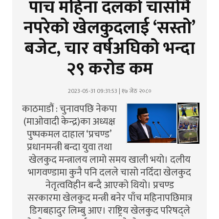
पाँच महिना दलको चासोमै
नपरेको खेलकुदलाई ‘सस्तो’
बजेट, चार वर्षअघिको भन्दा
२९ करोड कम
2023-05-31 09:31:53 | १७ जेठ २०८०
काठमाडौं : चुनावपछि नेकपा
(माओवादी केन्द्र)का अध्यक्ष
पुष्पकमल दाहाल ‘प्रचण्ड’
प्रधानमन्त्री बन्दा युवा तथा
खेलकुद मन्त्रालय लामो समय खाली भयो। दलीय
भागवण्डामा कुनै पनि दलले चासो नदिँदा खेलकुद
नेतृत्वविहीन बन्दै आएको थियो। प्रचण्ड
सरकारमा खेलकुद मन्त्री बनेर पाँच महिनापछिमात्र
डिगबहादुर लिम्बु आए। राष्ट्रिय खेलकुद परिषद्ले