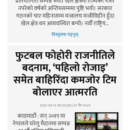
प्रतियोगिता सम्पन्न भयो। खेल क्षेत्रमा राज्यको नजर
नपरेको वर्षको अन्तिमसम्ममा पुष्टि भयो। सरकार
गठनको चार महिनासम्म मन्त्रालय मन्त्रीविहीन हुँदा
खेल क्षेत्र थप अव्यवस्थित बन्यो। नवौँ राष्ट्रिय…
विस्तृतमा पढ्नुस्
फुटबल फोहोरी राजनीतिले
बदनाम, ‘पहिलो रोजाइ’
समेत बाहिरिँदा कमजोर टिम
बोलाएर आत्मरति
2023-04-12 09:30:00 | २९ चैत्र २०७९
काठमाडौं : सन् २०१९ मा
नेपालले घरेलु मैदानमा सम्पन्न