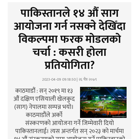
पाकिस्तानले १४ औं साग
आयोजना गर्न नसक्ने देखिँदा
विकल्पमा फरक मोडलको
चर्चा : कसरी होला
प्रतियोगिता?
2023-04-09 09:18:50 | २६ चैत्र २०७९
काठमाडौं : सन् २०१९ मा १३
औं दक्षिण एसियाली खेलकुद
(साग) नेपालमा सम्पन्न भयो।
काठमाडौंले अर्को
संस्करणको आयोजना गर्ने जिम्मेवारी दियो
पाकिस्तानलाई। त्यस अन्तर्गत सन् २०२३ को मार्चमा