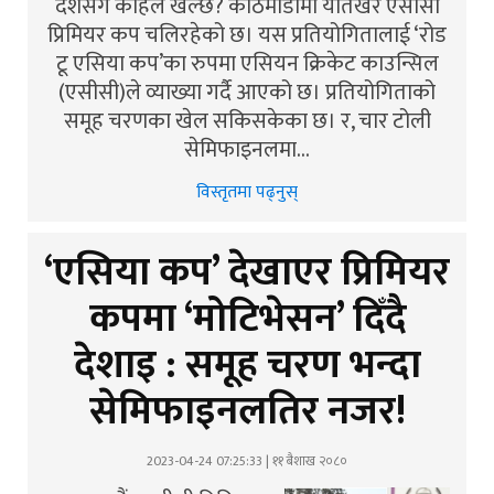
देशसँग कहिले खेल्छ? काठमाडौंमा यतिखेर एसीसी
प्रिमियर कप चलिरहेको छ। यस प्रतियोगितालाई ‘रोड
टू एसिया कप’का रुपमा एसियन क्रिकेट काउन्सिल
(एसीसी)ले व्याख्या गर्दै आएको छ। प्रतियोगिताको
समूह चरणका खेल सकिसकेका छ। र, चार टोली
सेमिफाइनलमा…
विस्तृतमा पढ्नुस्
‘एसिया कप’ देखाएर प्रिमियर
कपमा ‘मोटिभेसन’ दिँदै
देशाइ : समूह चरण भन्दा
सेमिफाइनलतिर नजर!
2023-04-24 07:25:33 | ११ बैशाख २०८०