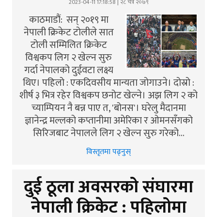
2023-04-11 17:18:58 | २८ चैत्र २०७९
काठमाडौं: सन् २०१९ मा
नेपाली क्रिकेट टोलीले सात
टोली सम्मिलित क्रिकेट
विश्वकप लिग २ खेल्न सुरु
गर्दा नेपालको दुईवटा लक्ष्य
थिए। पहिलो : एकदिवसीय मान्यता जोगाउने। दोस्रो :
शीर्ष ३ भित्र रहेर विश्वकप छनोट खेल्ने। अझ लिग २ को
च्याम्पियन नै बन्न पाए त, 'बोनस'। घरेलु मैदानमा
ज्ञानेन्द्र मल्लको कप्तानीमा अमेरिका र ओमनसँगको
सिरिजबाट नेपालले लिग २ खेल्न सुरु गरेको…
विस्तृतमा पढ्नुस्
दुई ठूला अवसरको संघारमा
नेपाली क्रिकेट : पहिलोमा